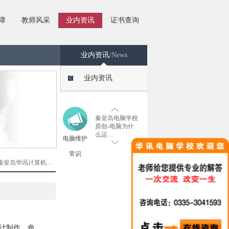
培训学校——电
脑故…
障
教师风采
业内资讯
秦皇岛华讯电脑
证书查询
培训学校——电
脑故…
国内逾三成电脑
将无法升至
业内资讯
/News
Win1…
秦皇岛华讯电脑
学校 电脑自动
业内资讯
重启…
电脑运行慢如何
解决？-秦皇岛
电脑…
秦皇岛电脑学校
原创-电脑为什
么运…
电脑维护
秦皇岛电脑培训
学校-华为超越
常识
苹果…
秦皇岛华讯计算机…
秦皇岛电脑培训
学校-农民工捡
23…
秦皇岛计算机学
校-杀人最多的
武器…
电脑维修 网络
工程培训
设计制作，色