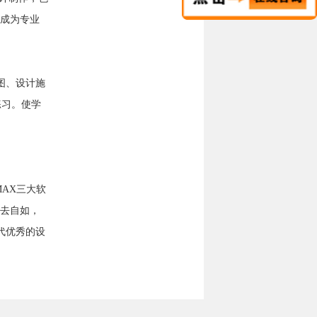
秦皇岛华讯电脑
培训学校——电
成为专业
脑故…
秦皇岛华讯电脑
培训学校——电
脑故…
国内逾三成电脑
果图、设计施
将无法升至
Win1…
练习。使学
秦皇岛华讯电脑
学校 电脑自动
重启…
电脑运行慢如何
解决？-秦皇岛
电脑…
秦皇岛电脑学校
原创-电脑为什
 MAX三大软
么运…
秦皇岛电脑培训
去自如，
学校-华为超越
代优秀的设
苹果…
秦皇岛电脑培训
学校-农民工捡
23…
秦皇岛计算机学
校-杀人最多的
武器…